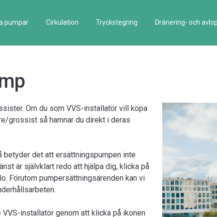
la pumpar
Cirkulation
Tryckstegring
Dränering- och avlo
ump
ister. Om du som VVS-installatör vill köpa
are/grossist så hamnar du direkt i deras
å betyder det att ersättningspumpen inte
t är självklart redo att hjälpa dig, klicka på
lo. Förutom pumpersättningsärenden kan vi
nderhållsarbeten.
 VVS-installatör genom att klicka på ikonen