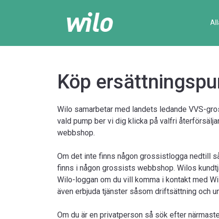
Al
Köp ersättningsp
Wilo samarbetar med landets ledande VVS-gross
vald pump ber vi dig klicka på valfri återförsälj
webbshop.
Om det inte finns någon grossistlogga nedtill s
finns i någon grossists webbshop. Wilos kundtjäns
Wilo-loggan om du vill komma i kontakt med Wi
även erbjuda tjänster såsom driftsättning och u
Om du är en privatperson så sök efter närmaste