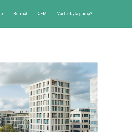
pp
Borrhål
OEM
Varför byta pump?