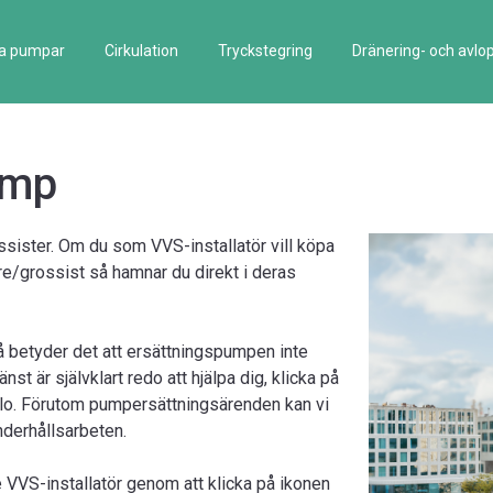
la pumpar
Cirkulation
Tryckstegring
Dränering- och avlo
ump
ister. Om du som VVS-installatör vill köpa
are/grossist så hamnar du direkt i deras
å betyder det att ersättningspumpen inte
t är självklart redo att hjälpa dig, klicka på
lo. Förutom pumpersättningsärenden kan vi
nderhållsarbeten.
 VVS-installatör genom att klicka på ikonen