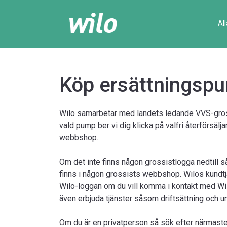
Al
Köp ersättningsp
Wilo samarbetar med landets ledande VVS-gross
vald pump ber vi dig klicka på valfri återförsälj
webbshop.
Om det inte finns någon grossistlogga nedtill s
finns i någon grossists webbshop. Wilos kundtjäns
Wilo-loggan om du vill komma i kontakt med Wi
även erbjuda tjänster såsom driftsättning och u
Om du är en privatperson så sök efter närmaste