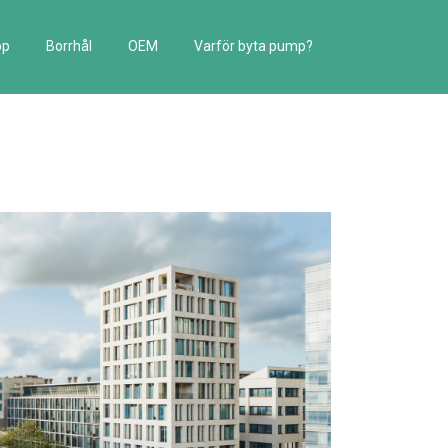
pp
Borrhål
OEM
Varför byta pump?