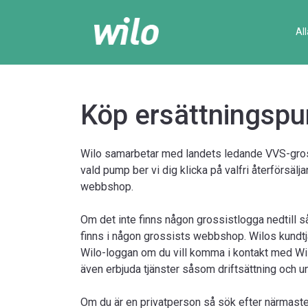
Al
Köp ersättningsp
Wilo samarbetar med landets ledande VVS-gross
vald pump ber vi dig klicka på valfri återförsälj
webbshop.
Om det inte finns någon grossistlogga nedtill s
finns i någon grossists webbshop. Wilos kundtjäns
Wilo-loggan om du vill komma i kontakt med Wi
även erbjuda tjänster såsom driftsättning och u
Om du är en privatperson så sök efter närmaste