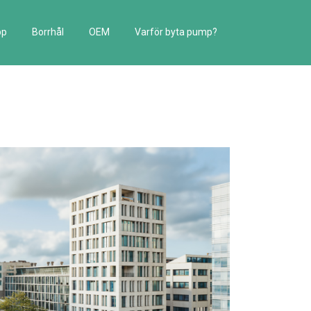
pp
Borrhål
OEM
Varför byta pump?