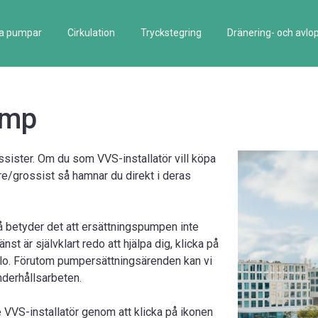
la pumpar
Cirkulation
Tryckstegring
Dränering- och avlo
ump
ister. Om du som VVS-installatör vill köpa
are/grossist så hamnar du direkt i deras
å betyder det att ersättningspumpen inte
t är självklart redo att hjälpa dig, klicka på
lo. Förutom pumpersättningsärenden kan vi
nderhållsarbeten.
 VVS-installatör genom att klicka på ikonen