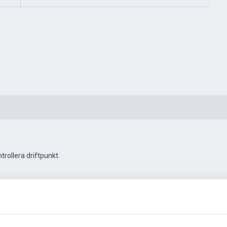
rollera driftpunkt.
Automationstillbehör
Fler bilder
Video
Dokumen