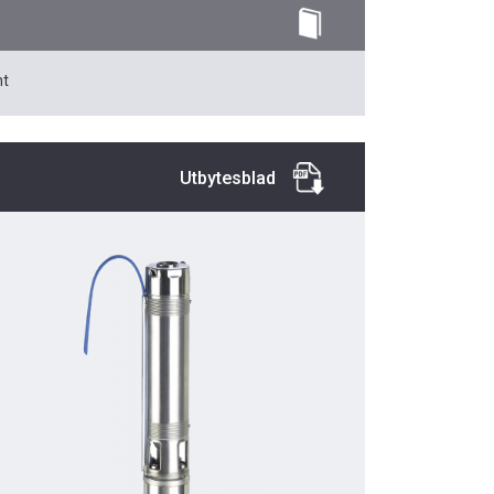
t
Utbytesblad