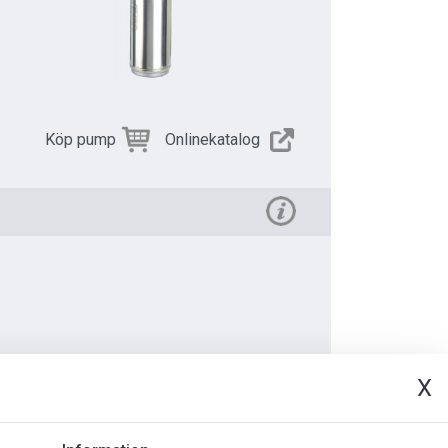
Köp pump
Onlinekatalog
X
t