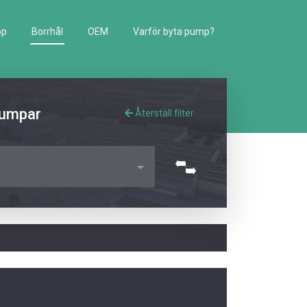
pp
Borrhål
OEM
Varför byta pump?
pumpar
Återställ filter