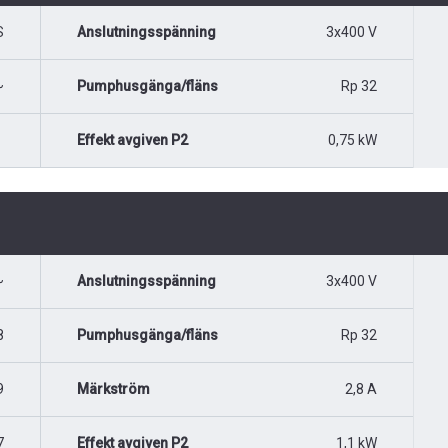
S
Anslutningsspänning
3x400 V
~
Pumphusgänga/fläns
Rp 32
Effekt avgiven P2
0,75 kW
~
Anslutningsspänning
3x400 V
8
Pumphusgänga/fläns
Rp 32
9
Märkström
2,8 A
7
Effekt avgiven P2
1,1 kW