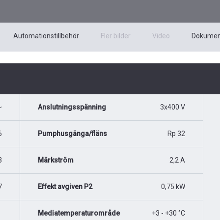
Automationstillbehör
Fler bilder
Video
Dokumen
~
Anslutningsspänning
3x400 V
6
Pumphusgänga/fläns
Rp 32
3
Märkström
2,2 A
7
Effekt avgiven P2
0,75 kW
Mediatemperaturområde
+3 - +30 °C