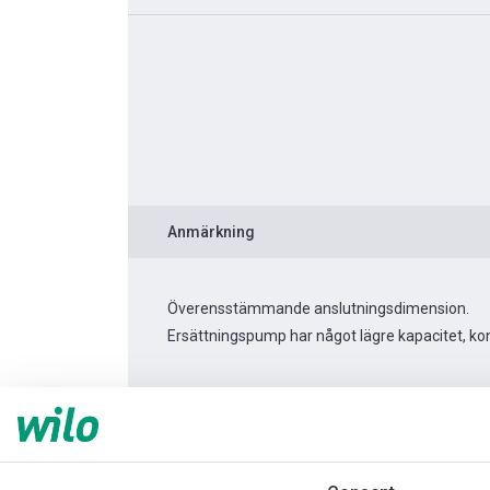
Anmärkning
Överensstämmande anslutningsdimension.
Ersättningspump har något lägre kapacitet, kont
Produktinformation
TWU 4-0214-C DM 3~
Produktbeskrivning
Montagetillbehör