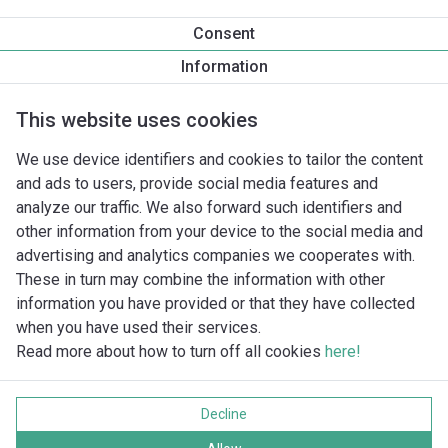
Produktinformation
Consent
TWI 5 306 DM
Information
Produktbeskrivning
Montagetillbehör
Automationstillbeh
This website uses cookies
We use device identifiers and cookies to tailor the content
and ads to users, provide social media features and
analyze our traffic. We also forward such identifiers and
other information from your device to the social media and
advertising and analytics companies we cooperates with.
These in turn may combine the information with other
information you have provided or that they have collected
when you have used their services.
Read more about how to turn off all cookies
here!
Imprint
Behandling av personuppgifter
Decline
Cookie policy
Alla rättigheter förbehållna