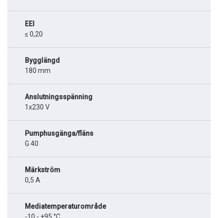
EEI
≤ 0,20
Bygglängd
180 mm
Anslutningsspänning
1x230 V
Pumphusgänga/fläns
G 40
Märkström
0,5 A
Mediatemperaturområde
-10 - +95 °C