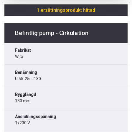
1 ersättningsprodukt hittad
Befintlig pump - Cirkulation
Fabrikat
Wita
Benämning
U 55-25s -180
Bygglängd
180 mm
Anslutningsspänning
1x230 V