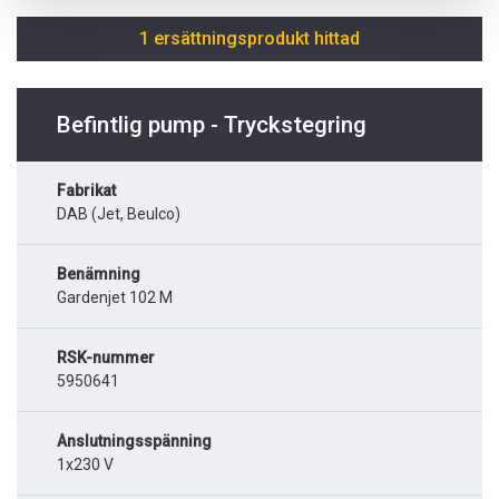
1 ersättningsprodukt hittad
Befintlig pump - Tryckstegring
Fabrikat
DAB (Jet, Beulco)
Benämning
Gardenjet 102 M
RSK-nummer
5950641
Anslutningsspänning
1x230 V