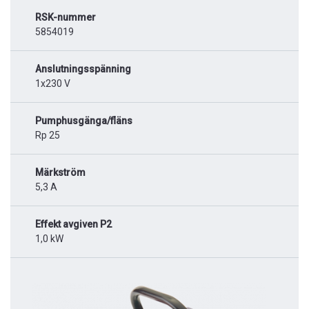
RSK-nummer
5854019
Anslutningsspänning
1x230 V
Pumphusgänga/fläns
Rp 25
Märkström
5,3 A
Effekt avgiven P2
1,0 kW