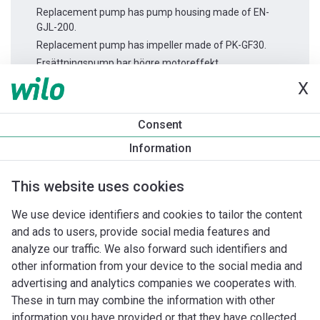
Replacement pump has pump housing made of EN-
GJL-200.
Replacement pump has impeller made of PK-GF30.
Ersättningspump har högre motoreffekt.
X
Produktinformation
Consent
Rexa MINI3 V04.13/M08-523/A-5m
Information
Produktbeskrivning
Montagetillbehör
Automationstillbeh
This website uses cookies
We use device identifiers and cookies to tailor the content
and ads to users, provide social media features and
analyze our traffic. We also forward such identifiers and
other information from your device to the social media and
advertising and analytics companies we cooperates with.
These in turn may combine the information with other
information you have provided or that they have collected