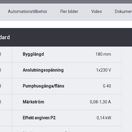
Automationstillbehör
Fler bilder
Video
Dokumen
dard
0
Bygglängd
180 mm
0
Anslutningsspänning
1x230 V
3
Pumphusgänga/fläns
G 40
0
Märkström
0,08-1,30 A
Effekt avgiven P2
0,14 kW