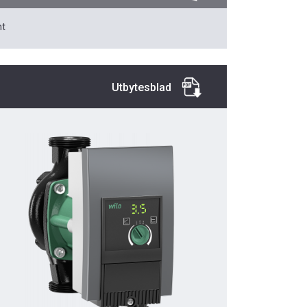
t
Utbytesblad