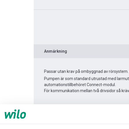
Anmärkning
Passar utan krav på ombyggnad av rörsystem.
Pumpen är som standard utrustad med larmutgå
automationstillbehöret Connect-modul.
För kommunikation mellan två drivsidor så krä
Produktinformation
Yonos MAXO 25/0,5-10
Produktbeskrivning
Montagetillbehör