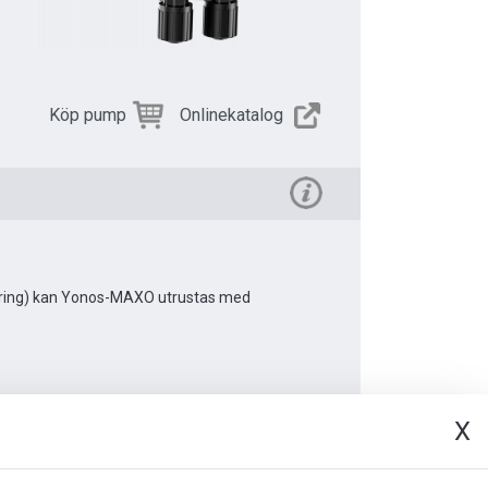
Köp pump
Onlinekatalog
kering) kan Yonos-MAXO utrustas med
X
t