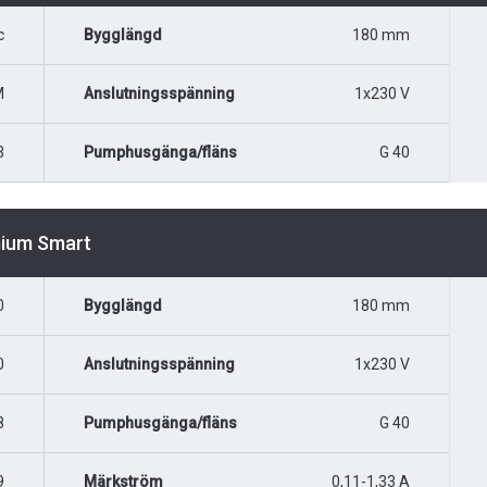
c
Bygglängd
180 mm
M
Anslutningsspänning
1x230 V
3
Pumphusgänga/fläns
G 40
mium Smart
0
Bygglängd
180 mm
0
Anslutningsspänning
1x230 V
8
Pumphusgänga/fläns
G 40
9
Märkström
0,11-1,33 A