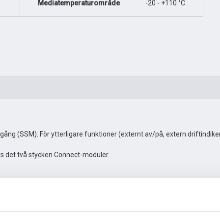
Mediatemperaturområde
-20 - +110 °C
ng (SSM). För ytterligare funktioner (externt av/på, extern driftindi
vs det två stycken Connect-moduler.
Automationstillbehör
Fler bilder
Video
Dokumen