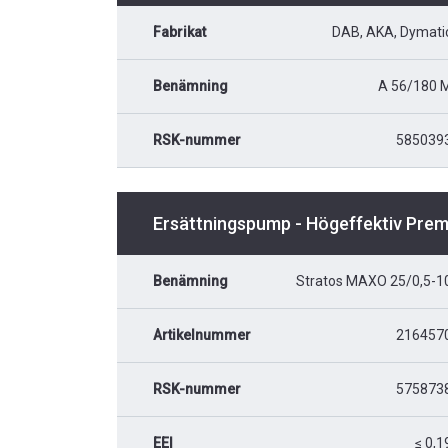
Fabrikat
DAB, AKA, Dymati
Benämning
A 56/180 
RSK-nummer
585039
Ersättningspump - Högeffektiv Pre
Benämning
Stratos MAXO 25/0,5-1
Artikelnummer
216457
RSK-nummer
575873
EEI
≤ 0,1