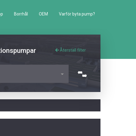
pp
Borrhål
OEM
Varför byta pump?
lationspumpar
Återställ filter