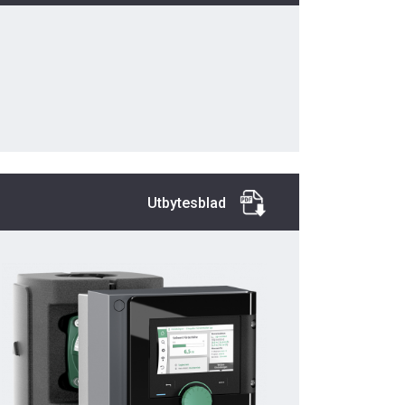
Utbytesblad