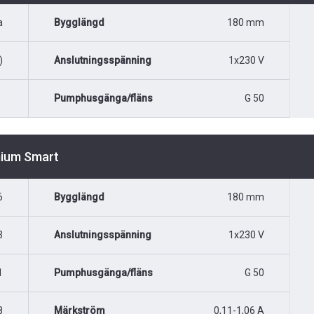
a
Bygglängd
180 mm
)
Anslutningsspänning
1x230 V
Pumphusgänga/fläns
G 50
mium Smart
6
Bygglängd
180 mm
3
Anslutningsspänning
1x230 V
1
Pumphusgänga/fläns
G 50
8
Märkström
0,11-1,06 A