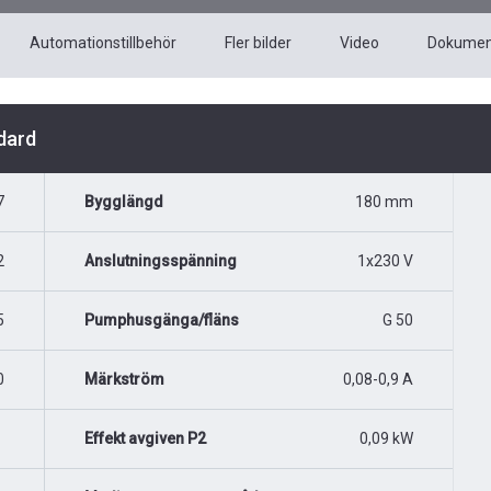
Automationstillbehör
Fler bilder
Video
Dokumen
dard
7
Bygglängd
180 mm
2
Anslutningsspänning
1x230 V
5
Pumphusgänga/fläns
G 50
0
Märkström
0,08-0,9 A
Effekt avgiven P2
0,09 kW