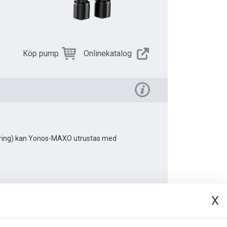
Köp pump
Onlinekatalog
kering) kan Yonos-MAXO utrustas med
X
t