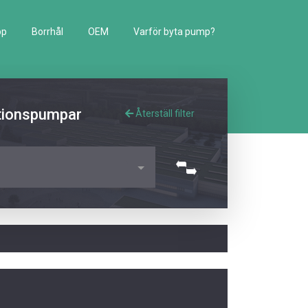
pp
Borrhål
OEM
Varför byta pump?
lationspumpar
Återställ filter