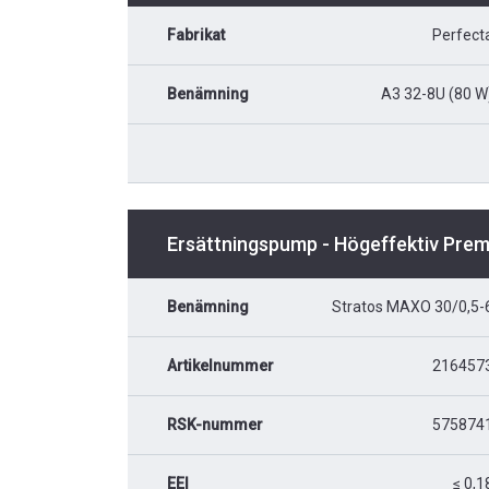
Fabrikat
Perfect
Benämning
A3 32-8U (80 W
Ersättningspump - Högeffektiv Pre
Benämning
Stratos MAXO 30/0,5-
Artikelnummer
216457
RSK-nummer
575874
EEI
≤ 0,1