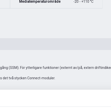
Mediatemperaturområde
-20 - +110 °C
ng (SSM). För ytterligare funktioner (externt av/på, extern driftindi
vs det två stycken Connect-moduler.
Automationstillbehör
Fler bilder
Video
Dokumen