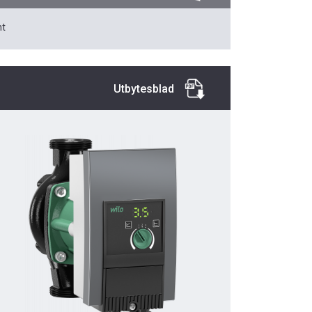
t
Utbytesblad