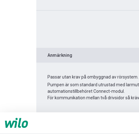
Anmärkning
Passar utan krav på ombyggnad av rörsystem.
Pumpen är som standard utrustad med larmutgå
automationstillbehöret Connect-modul.
För kommunikation mellan två drivsidor så krä
Produktinformation
Yonos MAXO 30/0,5-7
Produktbeskrivning
Montagetillbehör