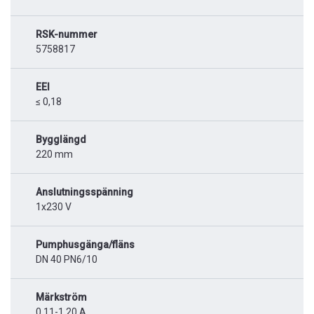
RSK-nummer
5758817
EEI
≤ 0,18
Bygglängd
220 mm
Anslutningsspänning
1x230 V
Pumphusgänga/fläns
DN 40 PN6/10
Märkström
0,11-1,20 A