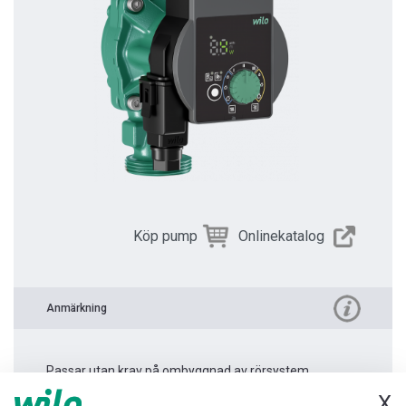
Köp pump
Onlinekatalog
Anmärkning
Passar utan krav på ombyggnad av rörsystem.
X