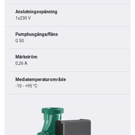
Anslutningsspänning
1x230 V
Pumphusgänga/fläns
G 50
Märkström
0,26 A
Mediatemperaturområde
-10 - +95 °C