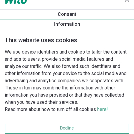
Produktinformation
Consent
Yonos PICO 30/1-4 -180
Information
Produktbeskrivning
Montagetillbehör
Automationstillbeh
This website uses cookies
We use device identifiers and cookies to tailor the content
and ads to users, provide social media features and
analyze our traffic. We also forward such identifiers and
other information from your device to the social media and
advertising and analytics companies we cooperates with.
These in turn may combine the information with other
information you have provided or that they have collected
when you have used their services.
Read more about how to turn off all cookies
here!
Imprint
Behandling av personuppgifter
Decline
Cookie policy