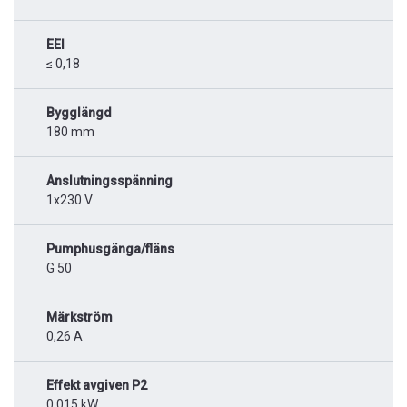
EEI
≤ 0,18
Bygglängd
180 mm
Anslutningsspänning
1x230 V
Pumphusgänga/fläns
G 50
Märkström
0,26 A
Effekt avgiven P2
0,015 kW