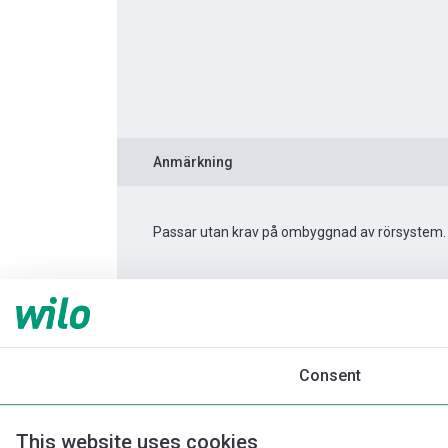
Anmärkning
Passar utan krav på ombyggnad av rörsystem.
Produktinformation
Yonos PICO 15/1-6 -130
Produktbeskrivning
Montagetillbehör
Consent
This website uses cookies