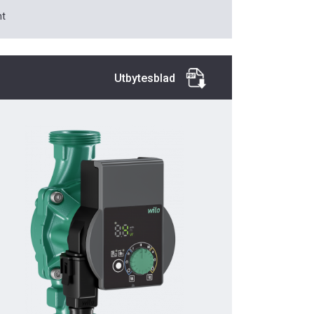
t
Utbytesblad