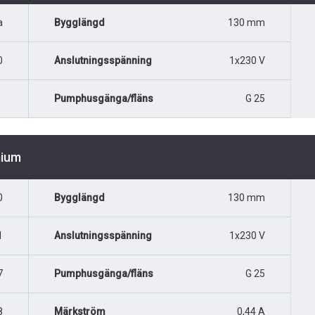
a
Bygglängd
130 mm
0
Anslutningsspänning
1x230 V
Pumphusgänga/fläns
G 25
mium
0
Bygglängd
130 mm
1
Anslutningsspänning
1x230 V
7
Pumphusgänga/fläns
G 25
8
Märkström
0,44 A