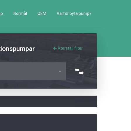
pp
Borrhål
OEM
Varför byta pump?
lationspumpar
Återställ filter