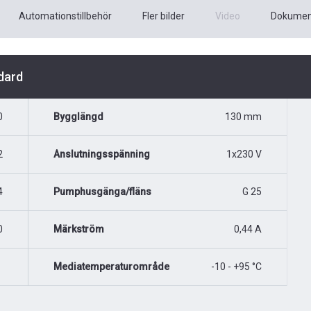
Automationstillbehör
Fler bilder
Video
Dokumen
dard
0
Bygglängd
130 mm
2
Anslutningsspänning
1x230 V
4
Pumphusgänga/fläns
G 25
0
Märkström
0,44 A
Mediatemperaturområde
-10 - +95 °C