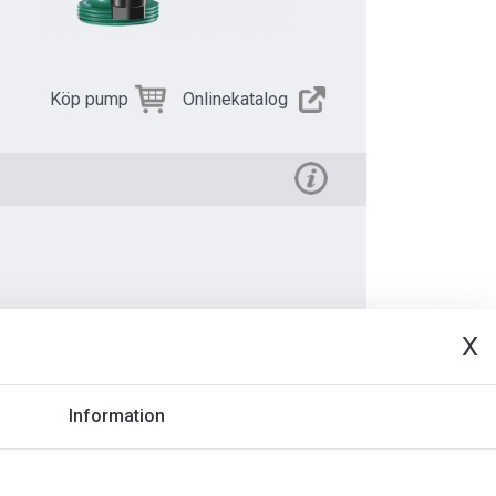
Köp pump
Onlinekatalog
X
t
Information