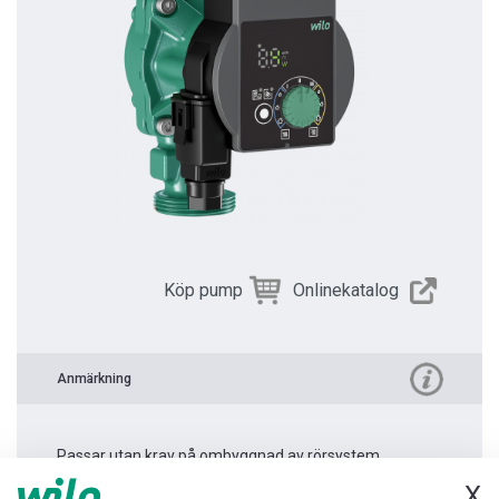
Köp pump
Onlinekatalog
Anmärkning
Passar utan krav på ombyggnad av rörsystem.
X