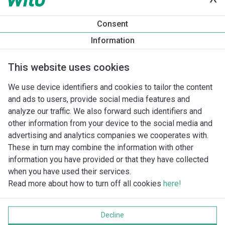
Produktinformation
Consent
Yonos PICO 15/1-6 -130
Information
Produktbeskrivning
Montagetillbehör
Automationstillbeh
This website uses cookies
We use device identifiers and cookies to tailor the content
and ads to users, provide social media features and
analyze our traffic. We also forward such identifiers and
other information from your device to the social media and
advertising and analytics companies we cooperates with.
These in turn may combine the information with other
information you have provided or that they have collected
when you have used their services.
Read more about how to turn off all cookies
here!
Imprint
Behandling av personuppgifter
Decline
Cookie policy