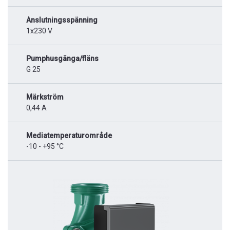
Anslutningsspänning
1x230 V
Pumphusgänga/fläns
G 25
Märkström
0,44 A
Mediatemperaturområde
-10 - +95 °C