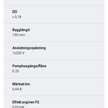
EEI
≤ 0,18
Bygglängd
130 mm
Anslutningsspänning
1x230 V
Pumphusgänga/fläns
G 25
Märkström
0,44 A
Effekt avgiven P2
0,03 kW