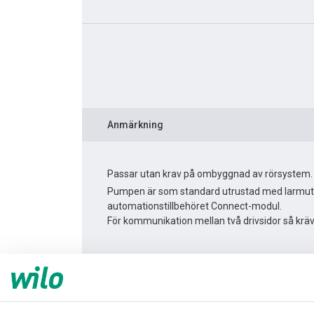
Anmärkning
Passar utan krav på ombyggnad av rörsystem.
Pumpen är som standard utrustad med larmutgå
automationstillbehöret Connect-modul.
För kommunikation mellan två drivsidor så krä
Produktinformation
Yonos MAXO 25/0,5-7
Produktbeskrivning
Montagetillbehör