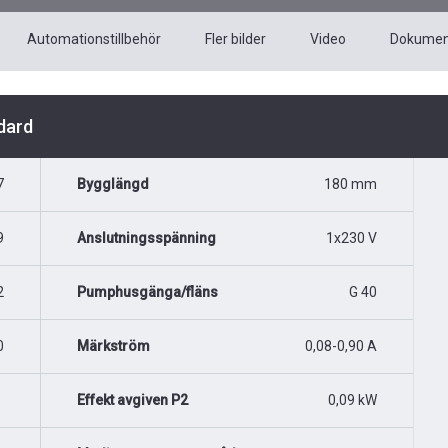
Automationstillbehör
Fler bilder
Video
Dokumen
dard
7
Bygglängd
180 mm
9
Anslutningsspänning
1x230 V
2
Pumphusgänga/fläns
G 40
0
Märkström
0,08-0,90 A
Effekt avgiven P2
0,09 kW