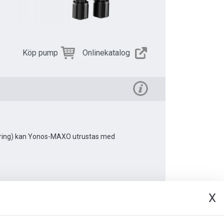
Köp pump
Onlinekatalog
kering) kan Yonos-MAXO utrustas med
X
t