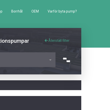
pp
Borrhål
OEM
Varför byta pump?
lationspumpar
Återställ filter