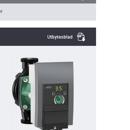
t
Utbytesblad