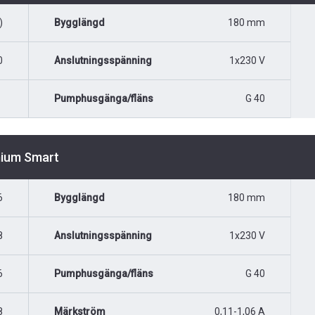
)
Bygglängd
180 mm
0
Anslutningsspänning
1x230 V
Pumphusgänga/fläns
G 40
mium Smart
6
Bygglängd
180 mm
8
Anslutningsspänning
1x230 V
6
Pumphusgänga/fläns
G 40
8
Märkström
0,11-1,06 A