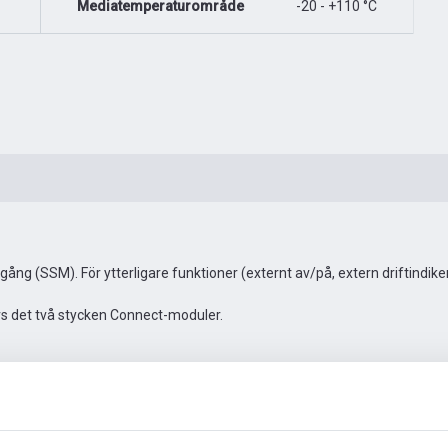
Mediatemperaturområde
-20 - +110 °C
ng (SSM). För ytterligare funktioner (externt av/på, extern driftindi
vs det två stycken Connect-moduler.
Automationstillbehör
Fler bilder
Video
Dokumen