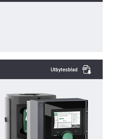
Utbytesblad