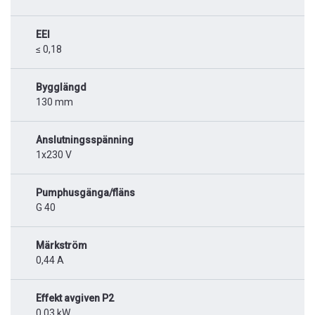
EEI
≤ 0,18
Bygglängd
130 mm
Anslutningsspänning
1x230 V
Pumphusgänga/fläns
G 40
Märkström
0,44 A
Effekt avgiven P2
0,03 kW