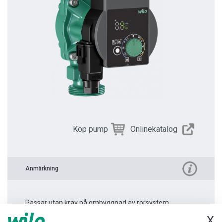
Köp pump
Onlinekatalog
Anmärkning
Passar utan krav på ombyggnad av rörsystem.
X