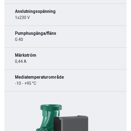
Anslutningsspänning
1x230 V
Pumphusgänga/fläns
G 40
Märkström
0,44 A
Mediatemperaturområde
-10 - +95 °C