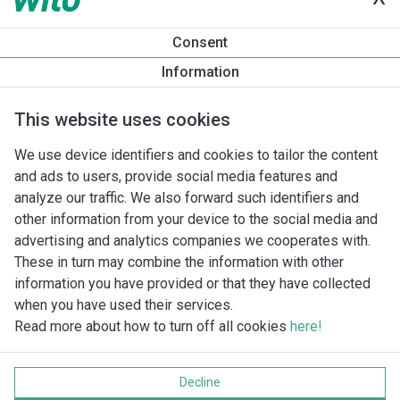
Produktinformation
Consent
Yonos PICO 25/1-6 -130
Information
Produktbeskrivning
Montagetillbehör
Automationstillbeh
This website uses cookies
We use device identifiers and cookies to tailor the content
and ads to users, provide social media features and
analyze our traffic. We also forward such identifiers and
other information from your device to the social media and
advertising and analytics companies we cooperates with.
These in turn may combine the information with other
information you have provided or that they have collected
when you have used their services.
Read more about how to turn off all cookies
here!
Imprint
Behandling av personuppgifter
Decline
Cookie policy