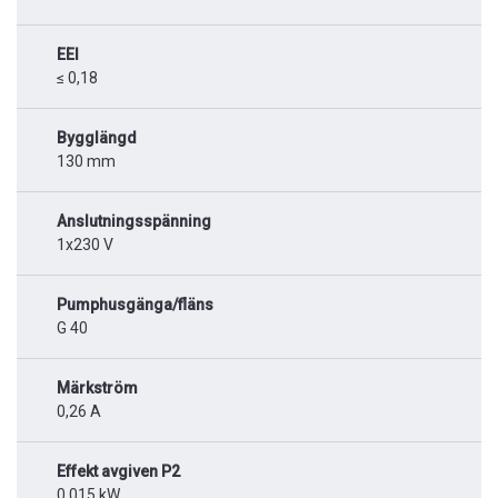
EEI
≤ 0,18
Bygglängd
130 mm
Anslutningsspänning
1x230 V
Pumphusgänga/fläns
G 40
Märkström
0,26 A
Effekt avgiven P2
0,015 kW