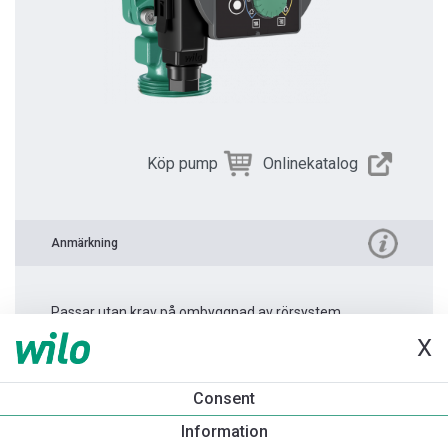
Köp pump
Onlinekatalog
Anmärkning
Passar utan krav på ombyggnad av rörsystem.
X
Produktinformation
Consent
Yonos PICO 25/1-4 -130
Information