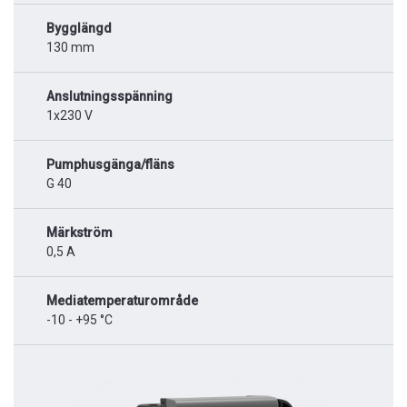
Bygglängd
130 mm
Anslutningsspänning
1x230 V
Pumphusgänga/fläns
G 40
Märkström
0,5 A
Mediatemperaturområde
-10 - +95 °C