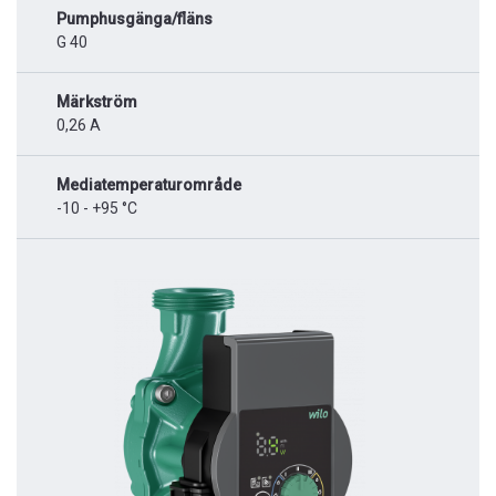
Pumphusgänga/fläns
G 40
Märkström
0,26 A
Mediatemperaturområde
-10 - +95 °C