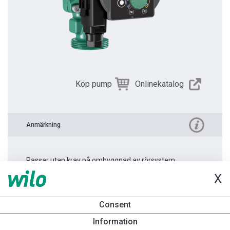
Köp pump
Onlinekatalog
Anmärkning
Passar utan krav på ombyggnad av rörsystem.
X
Produktinformation
Consent
Yonos PICO 30/1-4 -180
Information