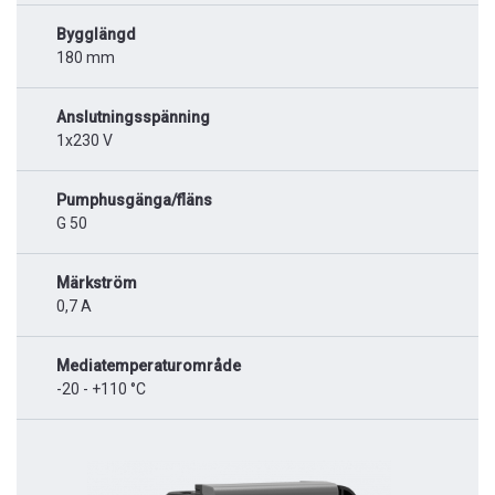
Bygglängd
180 mm
Anslutningsspänning
1x230 V
Pumphusgänga/fläns
G 50
Märkström
0,7 A
Mediatemperaturområde
-20 - +110 °C