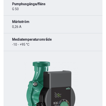
Pumphusgänga/fläns
G 50
Märkström
0,26 A
Mediatemperaturområde
-10 - +95 °C