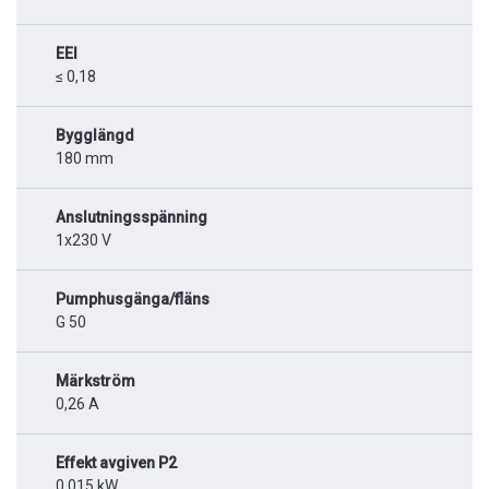
EEI
≤ 0,18
Bygglängd
180 mm
Anslutningsspänning
1x230 V
Pumphusgänga/fläns
G 50
Märkström
0,26 A
Effekt avgiven P2
0,015 kW