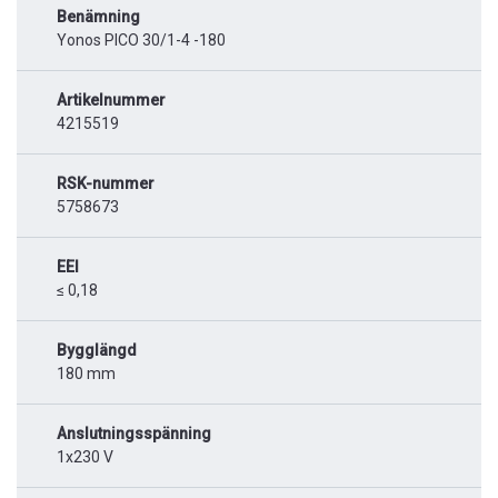
Benämning
Yonos PICO 30/1-4 -180
Artikelnummer
4215519
RSK-nummer
5758673
EEI
≤ 0,18
Bygglängd
180 mm
Anslutningsspänning
1x230 V