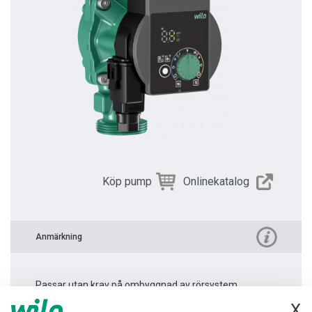
Köp pump
Onlinekatalog
Anmärkning
Passar utan krav på ombyggnad av rörsystem.
X