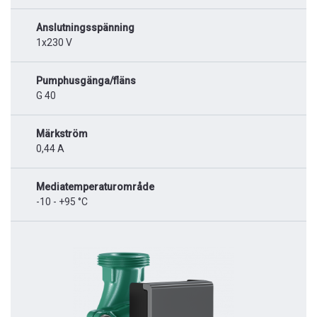
Anslutningsspänning
1x230 V
Pumphusgänga/fläns
G 40
Märkström
0,44 A
Mediatemperaturområde
-10 - +95 °C