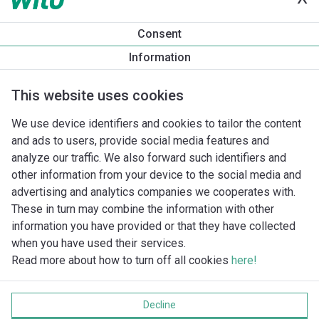
Produktinformation
Consent
Yonos PICO 25/1-6 -180
Information
Produktbeskrivning
Montagetillbehör
Automationstillbeh
This website uses cookies
We use device identifiers and cookies to tailor the content
and ads to users, provide social media features and
analyze our traffic. We also forward such identifiers and
other information from your device to the social media and
advertising and analytics companies we cooperates with.
These in turn may combine the information with other
information you have provided or that they have collected
when you have used their services.
Read more about how to turn off all cookies
here!
Imprint
Behandling av personuppgifter
Decline
Cookie policy