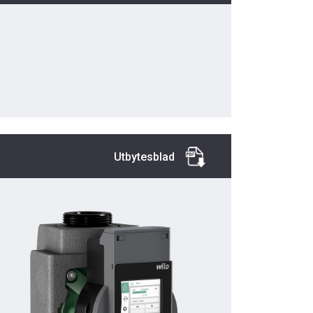
Utbytesblad