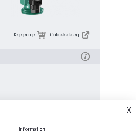
Köp pump
Onlinekatalog
X
t
Information