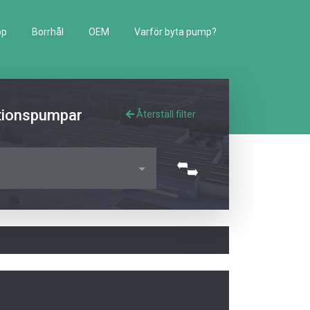
pp
Borrhål
OEM
Varför byta pump?
lationspumpar
Återställ filter