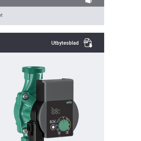
t
Utbytesblad