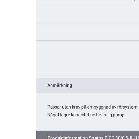
Anmärkning
Passar utan krav på ombyggnad av rörsystem.
Något lägre kapacitet än befintlig pump.
Produktinformation
Stratos PICO 30/0,5-8 -1