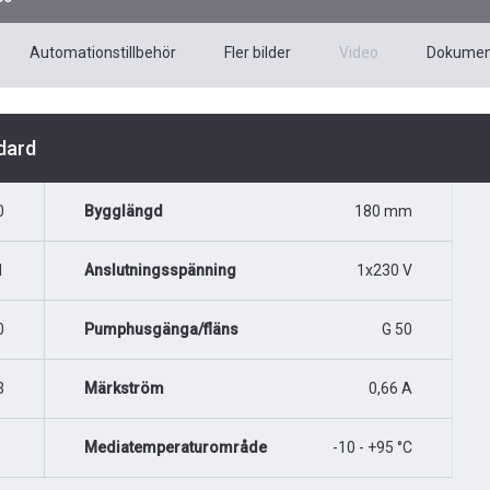
Automationstillbehör
Fler bilder
Video
Dokumen
dard
0
Bygglängd
180 mm
1
Anslutningsspänning
1x230 V
0
Pumphusgänga/fläns
G 50
3
Märkström
0,66 A
Mediatemperaturområde
-10 - +95 °C