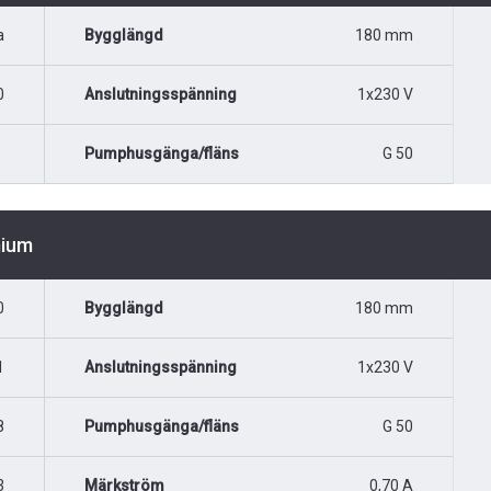
a
Bygglängd
180 mm
0
Anslutningsspänning
1x230 V
Pumphusgänga/fläns
G 50
mium
0
Bygglängd
180 mm
1
Anslutningsspänning
1x230 V
8
Pumphusgänga/fläns
G 50
3
Märkström
0,70 A