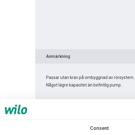
Anmärkning
Passar utan krav på ombyggnad av rörsystem.
Något lägre kapacitet än befintlig pump.
Produktinformation
Yonos PICO 30/1-8 -180
Produktbeskrivning
Montagetillbehör
Consent