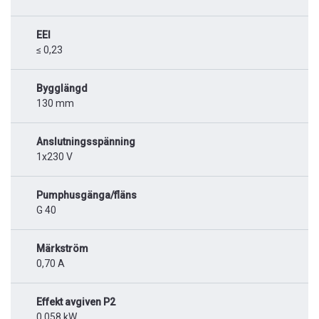
EEI
≤ 0,23
Bygglängd
130 mm
Anslutningsspänning
1x230 V
Pumphusgänga/fläns
G 40
Märkström
0,70 A
Effekt avgiven P2
0,058 kW