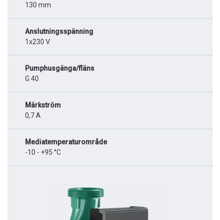
130 mm
Anslutningsspänning
1x230 V
Pumphusgänga/fläns
G 40
Märkström
0,7 A
Mediatemperaturområde
-10 - +95 °C