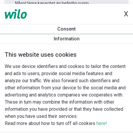
Något lägre kapacitet än befintlig pump.
X
Produktinformation
Consent
Yonos PICO 25/1-8 -130
Information
Produktbeskrivning
Montagetillbehör
Automationstillbeh
This website uses cookies
We use device identifiers and cookies to tailor the content
and ads to users, provide social media features and
analyze our traffic. We also forward such identifiers and
other information from your device to the social media and
advertising and analytics companies we cooperates with.
These in turn may combine the information with other
information you have provided or that they have collected
when you have used their services.
Read more about how to turn off all cookies
here!
Imprint