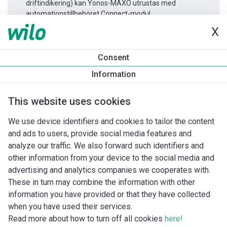
driftindikering) kan Yonos-MAXO utrustas med
automationstillbehöret Connect-modul.
X
Produktinformation
Consent
Yonos MAXO-D 50/0,5-9
Information
Produktbeskrivning
Montagetillbehör
Automationstillbeh
This website uses cookies
We use device identifiers and cookies to tailor the content
and ads to users, provide social media features and
analyze our traffic. We also forward such identifiers and
other information from your device to the social media and
advertising and analytics companies we cooperates with.
These in turn may combine the information with other
information you have provided or that they have collected
when you have used their services.
Read more about how to turn off all cookies
here!