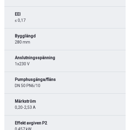
EEI
≤ 0,17
Bygglängd
280 mm
Anslutningsspänning
1x230 V
Pumphusgänga/fläns
DN 50 PN6/10
Märkström
0,20-2,53 A
Effekt avgiven P2
0,457 kW