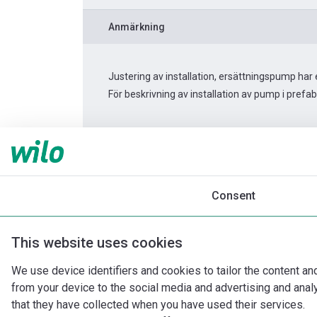
Anmärkning
Justering av installation, ersättningspump h
För beskrivning av installation av pump i prefab
Produktinformation
Rexa PRO-S03-224A/21
Produktbeskrivning
Montagetillbehör
Consent
This website uses cookies
We use device identifiers and cookies to tailor the content an
from your device to the social media and advertising and ana
that they have collected when you have used their services.