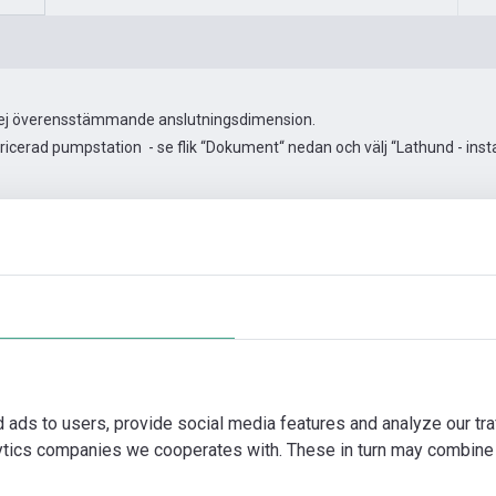
ar ej överensstämmande anslutningsdimension.
ricerad pumpstation - se flik “Dokument“ nedan och välj “Lathund - instal
T025X540/O
Automationstillbehör
Fler bilder
Video
Dokumen
d ads to users, provide social media features and analyze our tra
lytics companies we cooperates with. These in turn may combine 