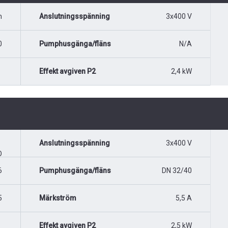
m
Anslutningsspänning
3x400 V
0
Pumphusgänga/fläns
N/A
Effekt avgiven P2
2,4 kW
Anslutningsspänning
3x400 V
O
6
Pumphusgänga/fläns
DN 32/40
5
Märkström
5,5 A
Effekt avgiven P2
2,5 kW