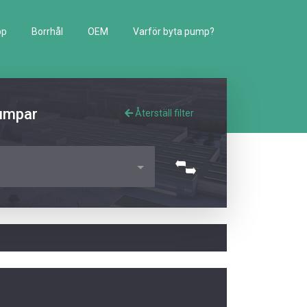
pp
Borrhål
OEM
Varför byta pump?
pumpar
Återställ filter