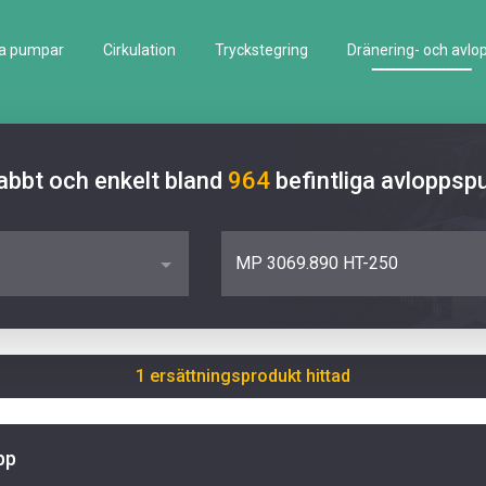
la pumpar
Cirkulation
Tryckstegring
Dränering- och avlo
abbt och enkelt bland
964
befintliga avlopps
MP 3069.890 HT-250
1 ersättningsprodukt hittad
pp